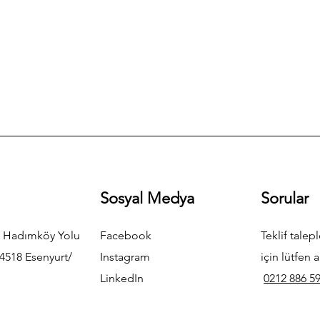
Sosyal Medya
Sorular
 Hadımköy Yolu
Facebook
Teklif talepl
4518 Esenyurt/
Instagram
için lütfen a
LinkedIn
0212 886 59