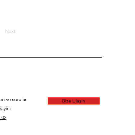
Next
eri ve sorular
Bize Ulaşın
rayın:
 02