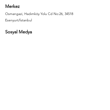
Merkez
Osmangazi, Hadımköy Yolu Cd No:26, 34518
Esenyurt/İstanbul
Sosyal Medya
444 85 25
info@gulal.com
Sorular
Teklif talepleri ve sorular için lütfen arayın:
0212 886 59 02
Facebook
Instagram
LinkedIn
Bize Ulaşın