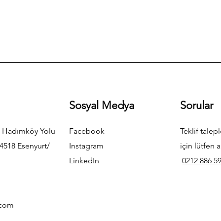
Sosyal Medya
Sorular
 Hadımköy Yolu
Facebook
Teklif talepl
4518 Esenyurt/
Instagram
için lütfen a
LinkedIn
0212 886 59
.com