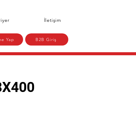
iyer
İletişim
e Yap
B2B Giriş
8X400