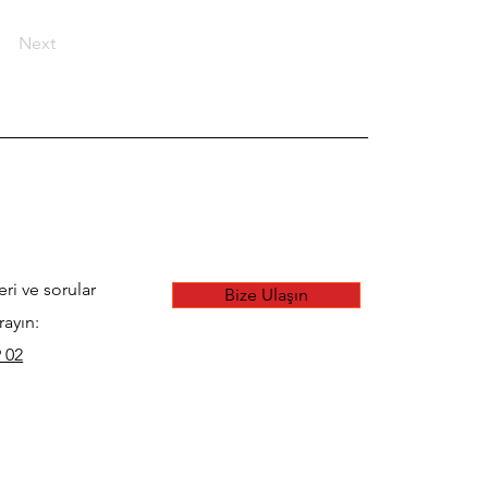
Next
eri ve sorular
Bize Ulaşın
rayın:
 02