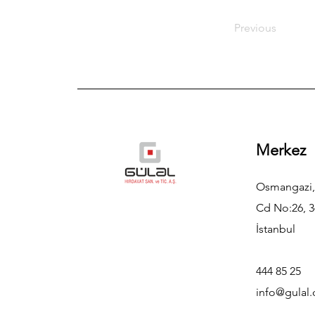
Previous
Merkez
Osmangazi,
Cd No:26, 3
İstanbul
444 85 25
info@gulal