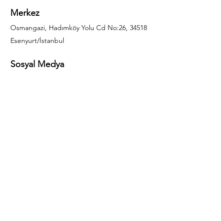
Merkez
Osmangazi, Hadımköy Yolu Cd No:26, 34518
Esenyurt/İstanbul
Sosyal Medya
444 85 25
info@gulal.com
Sorular
Teklif talepleri ve sorular için lütfen arayın:
0212 886 59 02
Facebook
Instagram
LinkedIn
Bize Ulaşın