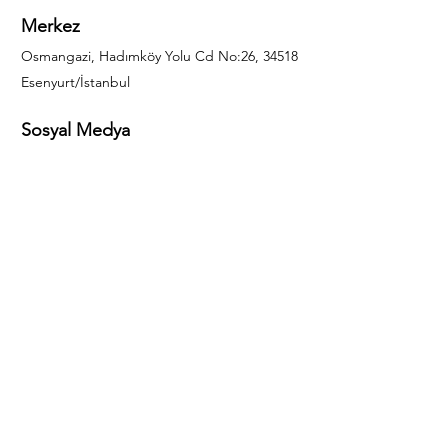
Merkez
Osmangazi, Hadımköy Yolu Cd No:26, 34518
Esenyurt/İstanbul
Sosyal Medya
444 85 25
info@gulal.com
Sorular
Teklif talepleri ve sorular için lütfen arayın:
0212 886 59 02
Facebook
Instagram
LinkedIn
Bize Ulaşın