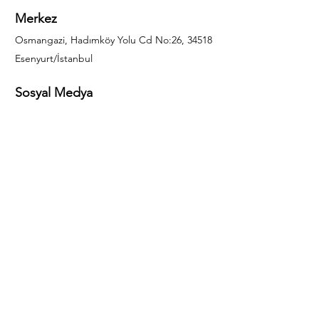
Merkez
Osmangazi, Hadımköy Yolu Cd No:26, 34518
Esenyurt/İstanbul
Sosyal Medya
444 85 25
info@gulal.com
Sorular
Teklif talepleri ve sorular için lütfen arayın:
0212 886 59 02
Facebook
Instagram
LinkedIn
Bize Ulaşın