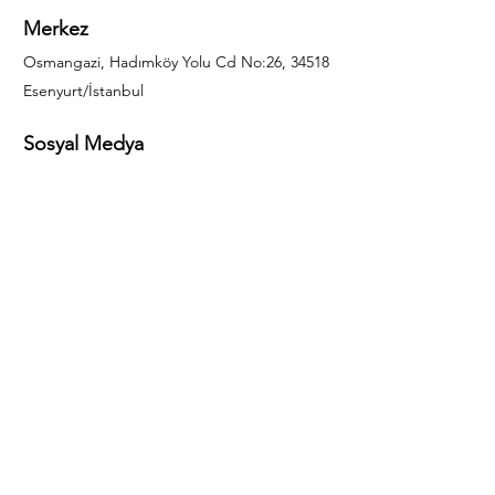
Merkez
Osmangazi, Hadımköy Yolu Cd No:26, 34518
Esenyurt/İstanbul
Sosyal Medya
444 85 25
info@gulal.com
Sorular
Teklif talepleri ve sorular için lütfen arayın:
0212 886 59 02
Facebook
Instagram
LinkedIn
Bize Ulaşın