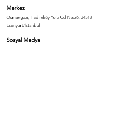
Merkez
Osmangazi, Hadımköy Yolu Cd No:26, 34518
Esenyurt/İstanbul
Sosyal Medya
444 85 25
info@gulal.com
Sorular
Teklif talepleri ve sorular için lütfen arayın:
0212 886 59 02
Facebook
Instagram
LinkedIn
Bize Ulaşın