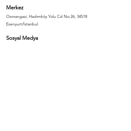
Merkez
Osmangazi, Hadımköy Yolu Cd No:26, 34518
Esenyurt/İstanbul
Sosyal Medya
444 85 25
info@gulal.com
Sorular
Teklif talepleri ve sorular için lütfen arayın:
0212 886 59 02
Facebook
Instagram
LinkedIn
Bize Ulaşın