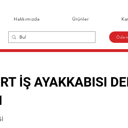
Hakkımızda
Ürünler
Kar
Ödem
RT İŞ AYAKKABISI DE
1
Ğİ