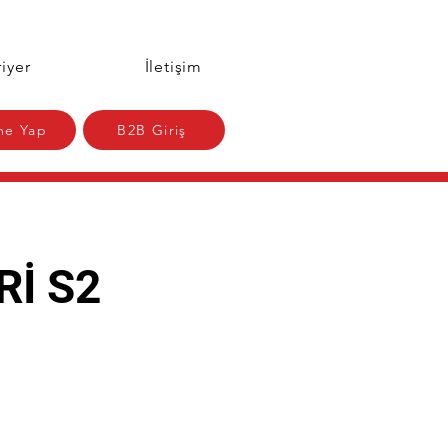
iyer
İletişim
e Yap
B2B Giriş
Rİ S2