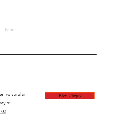
Next
eri ve sorular
Bize Ulaşın
rayın:
 02