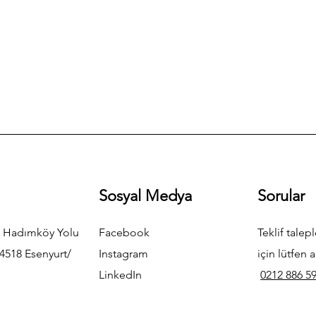
Sosyal Medya
Sorular
 Hadımköy Yolu
Facebook
Teklif talepl
4518 Esenyurt/
Instagram
için lütfen a
LinkedIn
0212 886 59