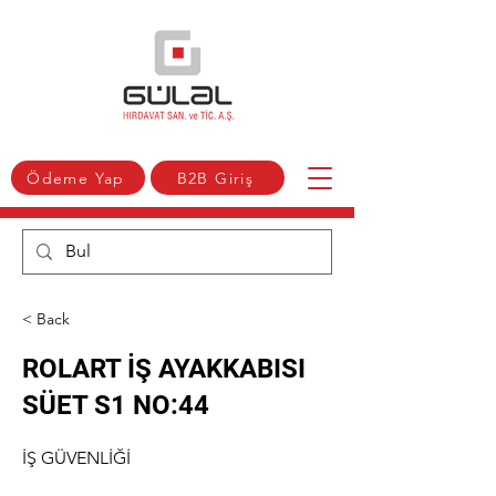
Ödeme Yap
B2B Giriş
< Back
ROLART İŞ AYAKKABISI
SÜET S1 NO:44
İŞ GÜVENLİĞİ