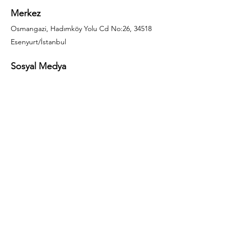
Merkez
Osmangazi, Hadımköy Yolu Cd No:26, 34518
Esenyurt/İstanbul
Sosyal Medya
444 85 25
info@gulal.com
Sorular
Teklif talepleri ve sorular için lütfen arayın:
0212 886 59 02
Facebook
Instagram
LinkedIn
Bize Ulaşın