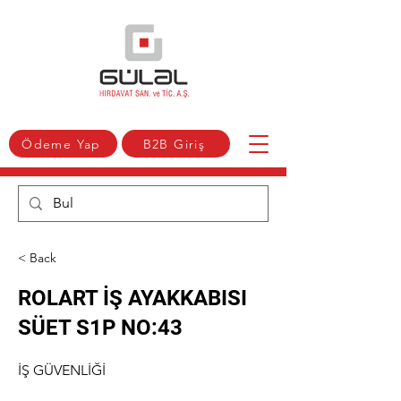
Ödeme Yap
B2B Giriş
< Back
ROLART İŞ AYAKKABISI
SÜET S1P NO:43
İŞ GÜVENLİĞİ