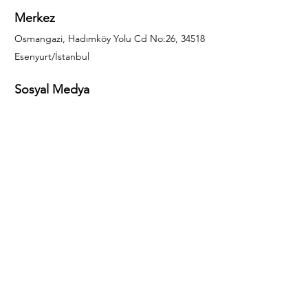
Merkez
Osmangazi, Hadımköy Yolu Cd No:26, 34518
Esenyurt/İstanbul
Sosyal Medya
444 85 25
info@gulal.com
Sorular
Teklif talepleri ve sorular için lütfen arayın:
0212 886 59 02
Facebook
Instagram
LinkedIn
Bize Ulaşın