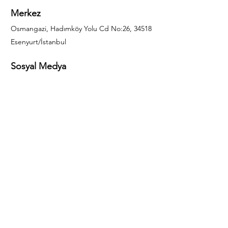
Merkez
Osmangazi, Hadımköy Yolu Cd No:26, 34518
Esenyurt/İstanbul
Sosyal Medya
444 85 25
info@gulal.com
Sorular
Teklif talepleri ve sorular için lütfen arayın:
0212 886 59 02
Facebook
Instagram
LinkedIn
Bize Ulaşın