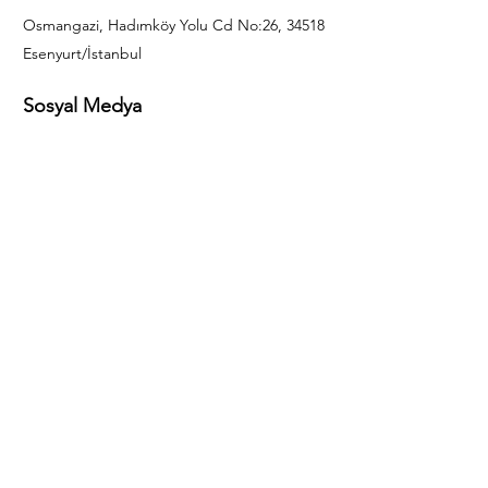
Osmangazi, Hadımköy Yolu Cd No:26, 34518
Esenyurt/İstanbul
Sosyal Medya
444 85 25
info@gulal.com
Sorular
Teklif talepleri ve sorular için lütfen arayın:
0212 886 59 02
Facebook
Instagram
LinkedIn
Bize Ulaşın