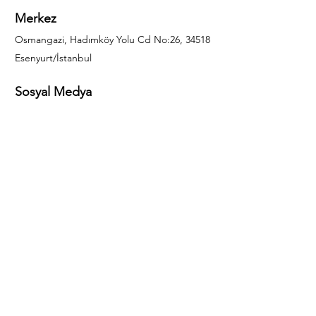
Merkez
Osmangazi, Hadımköy Yolu Cd No:26, 34518
Esenyurt/İstanbul
Sosyal Medya
444 85 25
info@gulal.com
Sorular
Teklif talepleri ve sorular için lütfen arayın:
0212 886 59 02
Facebook
Instagram
LinkedIn
Bize Ulaşın