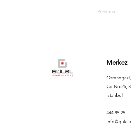
Previous
Merkez
Osmangazi,
Cd No:26, 3
İstanbul
444 85 25
info@gulal