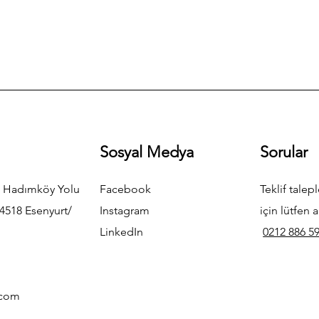
Sosyal Medya
Sorular
 Hadımköy Yolu
Facebook
Teklif talepl
4518 Esenyurt/
Instagram
için lütfen a
LinkedIn
0212 886 59
.com