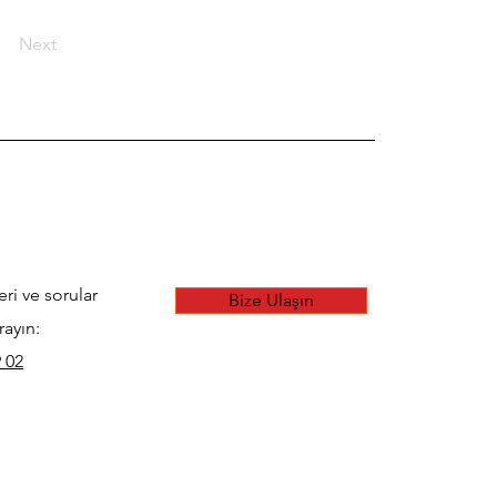
Next
eri ve sorular
Bize Ulaşın
rayın:
 02