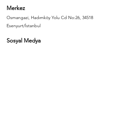
Merkez
Osmangazi, Hadımköy Yolu Cd No:26, 34518
Esenyurt/İstanbul
Sosyal Medya
444 85 25
info@gulal.com
Sorular
Teklif talepleri ve sorular için lütfen arayın:
0212 886 59 02
Facebook
Instagram
LinkedIn
Bize Ulaşın