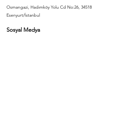
Osmangazi, Hadımköy Yolu Cd No:26, 34518
Esenyurt/İstanbul
Sosyal Medya
444 85 25
info@gulal.com
Sorular
Teklif talepleri ve sorular için lütfen arayın:
0212 886 59 02
Facebook
Instagram
LinkedIn
Bize Ulaşın