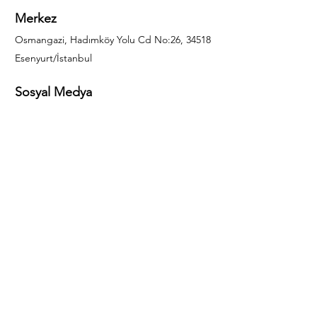
Merkez
Osmangazi, Hadımköy Yolu Cd No:26, 34518
Esenyurt/İstanbul
Sosyal Medya
444 85 25
info@gulal.com
Sorular
Teklif talepleri ve sorular için lütfen arayın:
0212 886 59 02
Facebook
Instagram
LinkedIn
Bize Ulaşın