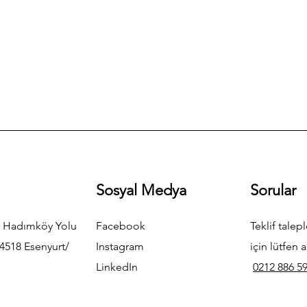
Sosyal Medya
Sorular
 Hadımköy Yolu
Facebook
Teklif talepl
4518 Esenyurt/
Instagram
için lütfen a
LinkedIn
0212 886 59