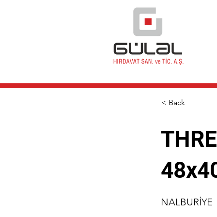
< Back
THRE
48x4
NALBURİYE