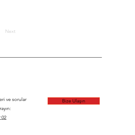
Next
eri ve sorular
Bize Ulaşın
rayın:
 02