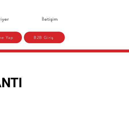
iyer
İletişim
e Yap
B2B Giriş
ANTI