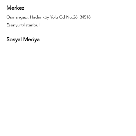
Merkez
Osmangazi, Hadımköy Yolu Cd No:26, 34518
Esenyurt/İstanbul
Sosyal Medya
444 85 25
info@gulal.com
Sorular
Teklif talepleri ve sorular için lütfen arayın:
0212 886 59 02
Facebook
Instagram
LinkedIn
Bize Ulaşın