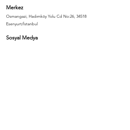
Merkez
Osmangazi, Hadımköy Yolu Cd No:26, 34518
Esenyurt/İstanbul
Sosyal Medya
444 85 25
info@gulal.com
Sorular
Teklif talepleri ve sorular için lütfen arayın:
0212 886 59 02
Facebook
Instagram
LinkedIn
Bize Ulaşın