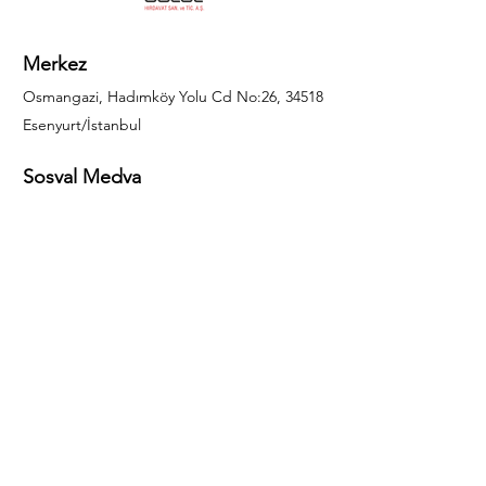
Merkez
Osmangazi, Hadımköy Yolu Cd No:26, 34518
Esenyurt/İstanbul
Sosyal Medya
444 85 25
info@gulal.com
Sorular
Teklif talepleri ve sorular için lütfen arayın:
0212 886 59 02
Facebook
Instagram
LinkedIn