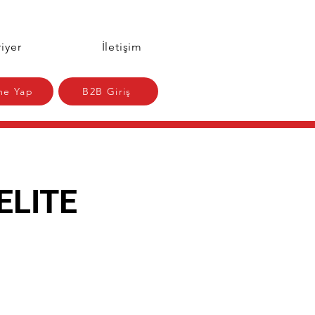
iyer
İletişim
e Yap
B2B Giriş
ELITE