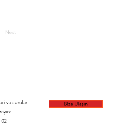
Next
eri ve sorular
Bize Ulaşın
rayın:
 02