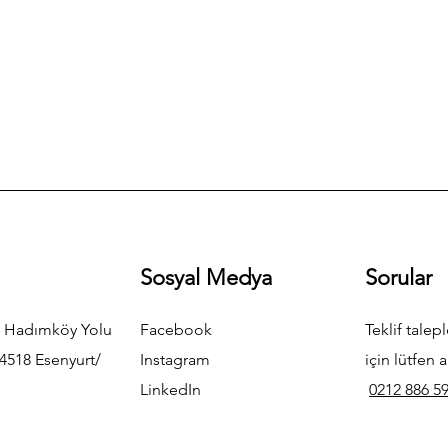
Sosyal Medya
Sorular
 Hadımköy Yolu
Facebook
Teklif talepl
4518 Esenyurt/
Instagram
için lütfen a
LinkedIn
0212 886 59