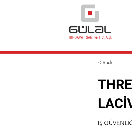
< Back
THRE
LACİ
İŞ GÜVENLİ