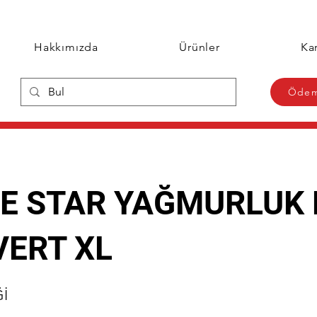
Hakkımızda
Ürünler
Kar
Ödem
E STAR YAĞMURLUK 
VERT XL
Ğİ