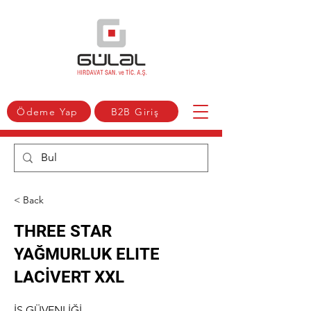
Ödeme Yap
B2B Giriş
< Back
THREE STAR
YAĞMURLUK ELITE
LACİVERT XXL
İŞ GÜVENLİĞİ