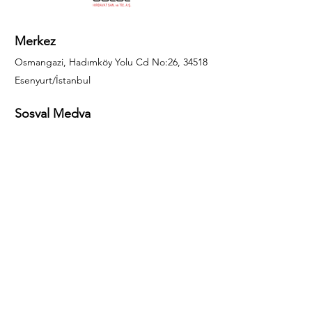
Merkez
Osmangazi, Hadımköy Yolu Cd No:26, 34518
Esenyurt/İstanbul
Sosyal Medya
444 85 25
info@gulal.com
Sorular
Teklif talepleri ve sorular için lütfen arayın:
0212 886 59 02
Facebook
Instagram
LinkedIn