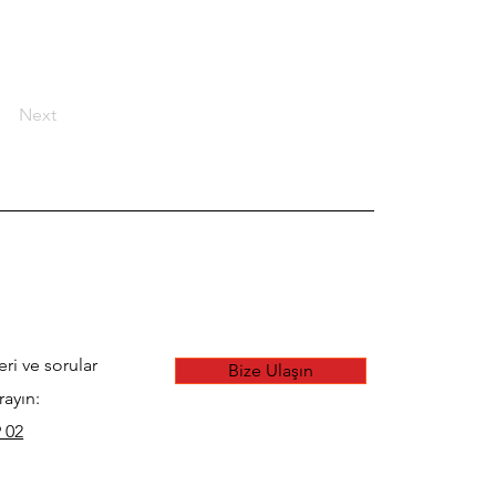
Next
eri ve sorular
Bize Ulaşın
rayın:
 02