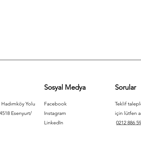
Sosyal Medya
Sorular
 Hadımköy Yolu
Facebook
Teklif talepl
4518 Esenyurt/
Instagram
için lütfen a
LinkedIn
0212 886 59