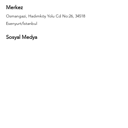
Merkez
Osmangazi, Hadımköy Yolu Cd No:26, 34518
Esenyurt/İstanbul
Sosyal Medya
444 85 25
info@gulal.com
Sorular
Teklif talepleri ve sorular için lütfen arayın:
0212 886 59 02
Facebook
Instagram
LinkedIn
Bize Ulaşın