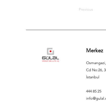
Previous
Merkez
Osmangazi,
Cd No:26, 3
İstanbul
444 85 25
info@gulal