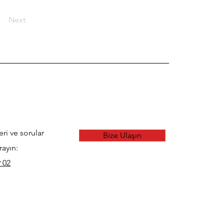
Next
eri ve sorular
Bize Ulaşın
rayın:
 02