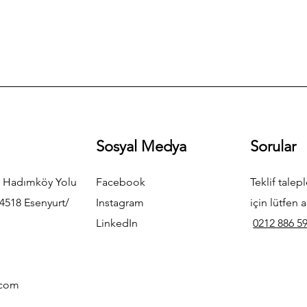
Sosyal Medya
Sorular
 Hadımköy Yolu
Facebook
Teklif talepl
4518 Esenyurt/
Instagram
için lütfen a
LinkedIn
0212 886 59
.com