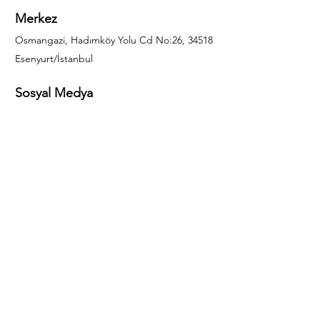
Merkez
Osmangazi, Hadımköy Yolu Cd No:26, 34518
Esenyurt/İstanbul
Sosyal Medya
444 85 25
info@gulal.com
Sorular
Teklif talepleri ve sorular için lütfen arayın:
0212 886 59 02
Facebook
Instagram
LinkedIn
Bize Ulaşın