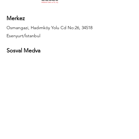
Merkez
Osmangazi, Hadımköy Yolu Cd No:26, 34518
Esenyurt/İstanbul
Sosyal Medya
444 85 25
info@gulal.com
Sorular
Teklif talepleri ve sorular için lütfen arayın:
0212 886 59 02
Facebook
Instagram
LinkedIn