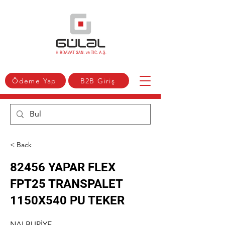
Ödeme Yap
B2B Giriş
< Back
82456 YAPAR FLEX
FPT25 TRANSPALET
1150X540 PU TEKER
NALBURİYE