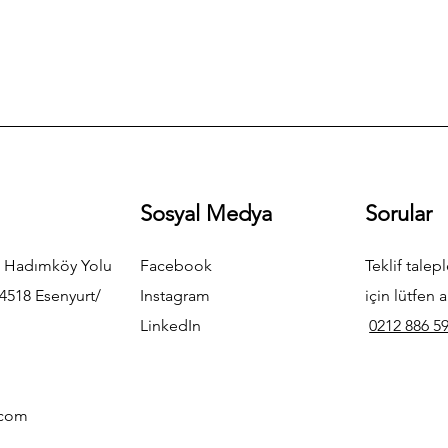
Sosyal Medya
Sorular
 Hadımköy Yolu
Facebook
Teklif talepl
4518 Esenyurt/
Instagram
için lütfen a
LinkedIn
0212 886 59
.com