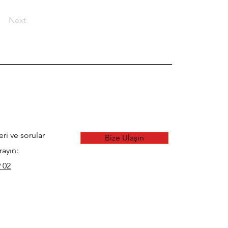
Next
eri ve sorular
Bize Ulaşın
rayın:
 02