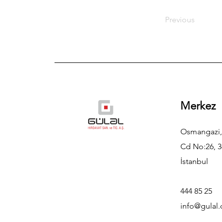
Previous
Merkez
Osmangazi,
Cd No:26, 3
İstanbul
444 85 25
info@gulal