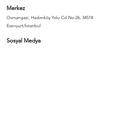
Merkez
Osmangazi, Hadımköy Yolu Cd No:26, 34518
Esenyurt/İstanbul
Sosyal Medya
444 85 25
info@gulal.com
Sorular
Teklif talepleri ve sorular için lütfen arayın:
0212 886 59 02
Facebook
Instagram
LinkedIn
Bize Ulaşın