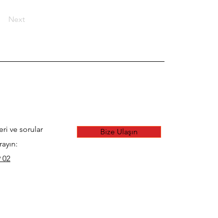
Next
eri ve sorular
Bize Ulaşın
rayın:
 02