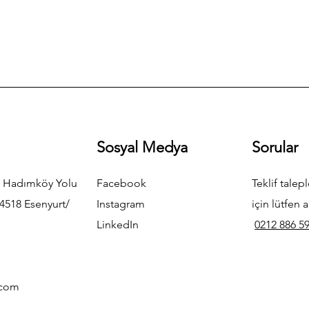
Sosyal Medya
Sorular
 Hadımköy Yolu
Facebook
Teklif talepl
4518 Esenyurt/
Instagram
için lütfen a
LinkedIn
0212 886 59
.com