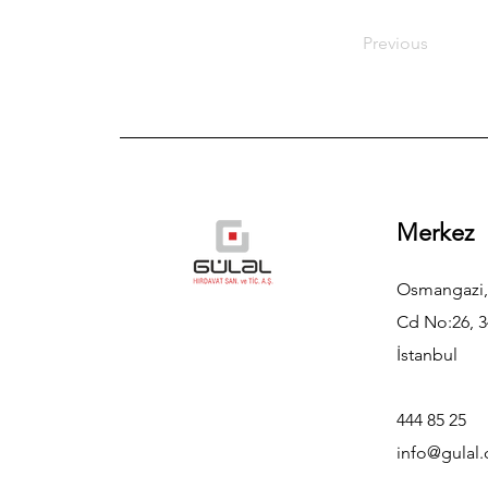
Previous
Merkez
Osmangazi,
Cd No:26, 3
İstanbul
444 85 25
info@gulal