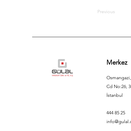
Previous
Merkez
Osmangazi,
Cd No:26, 3
İstanbul
444 85 25
info@gulal