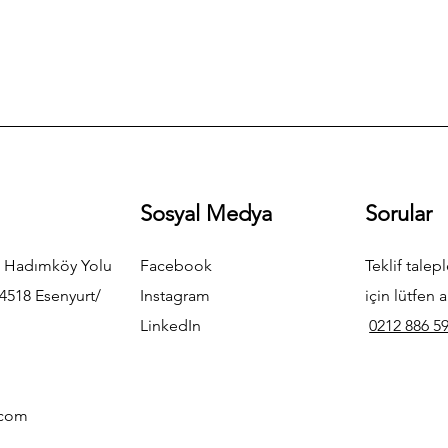
Sosyal Medya
Sorular
 Hadımköy Yolu
Facebook
Teklif talepl
4518 Esenyurt/
Instagram
için lütfen a
LinkedIn
0212 886 59
.com