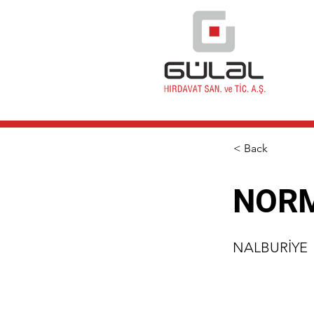
< Back
NORM
NALBURİYE