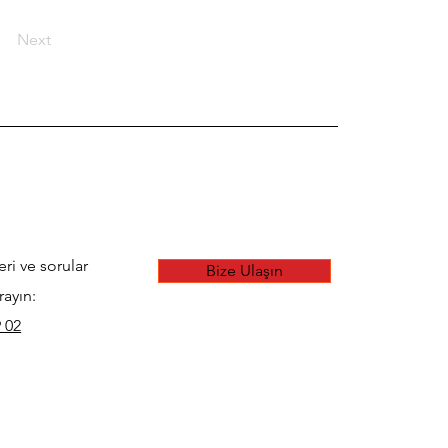
Next
eri ve sorular
Bize Ulaşın
rayın:
 02