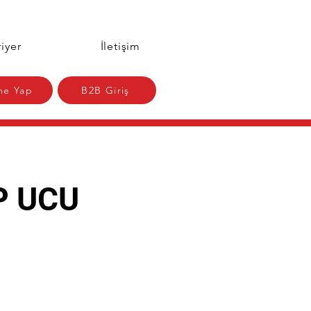
iyer
İletişim
e Yap
B2B Giriş
P UCU