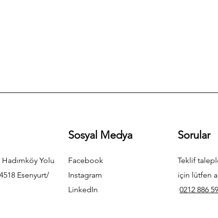
Sosyal Medya
Sorular
 Hadımköy Yolu
Facebook
Teklif talepl
4518 Esenyurt/
Instagram
için lütfen a
LinkedIn
0212 886 59