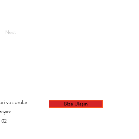
Next
eri ve sorular
Bize Ulaşın
rayın:
 02