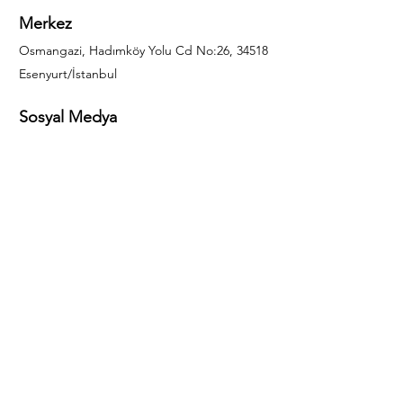
Merkez
Osmangazi, Hadımköy Yolu Cd No:26, 34518
Esenyurt/İstanbul
Sosyal Medya
444 85 25
info@gulal.com
Sorular
Teklif talepleri ve sorular için lütfen arayın:
0212 886 59 02
Facebook
Instagram
LinkedIn
Bize Ulaşın