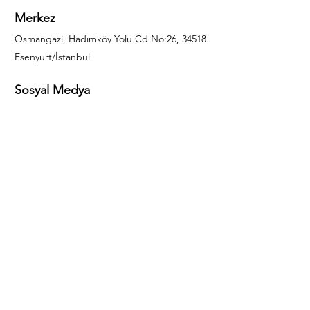
Merkez
Osmangazi, Hadımköy Yolu Cd No:26, 34518
Esenyurt/İstanbul
Sosyal Medya
444 85 25
info@gulal.com
Sorular
Teklif talepleri ve sorular için lütfen arayın:
0212 886 59 02
Facebook
Instagram
LinkedIn
Bize Ulaşın