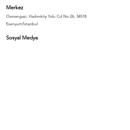
Merkez
Osmangazi, Hadımköy Yolu Cd No:26, 34518
Esenyurt/İstanbul
Sosyal Medya
444 85 25
info@gulal.com
Sorular
Teklif talepleri ve sorular için lütfen arayın:
0212 886 59 02
Facebook
Instagram
LinkedIn
Bize Ulaşın