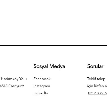
Sosyal Medya
Sorular
 Hadımköy Yolu
Facebook
Teklif talepl
4518 Esenyurt/
Instagram
için lütfen a
LinkedIn
0212 886 59