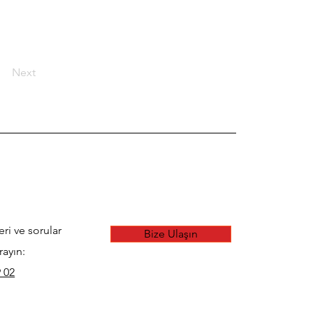
Next
eri ve sorular
Bize Ulaşın
rayın:
 02