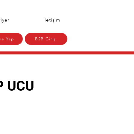
iyer
İletişim
e Yap
B2B Giriş
P UCU