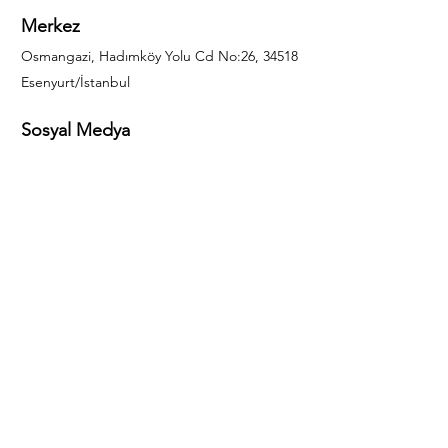
Merkez
Osmangazi, Hadımköy Yolu Cd No:26, 34518
Esenyurt/İstanbul
Sosyal Medya
444 85 25
info@gulal.com
Sorular
Teklif talepleri ve sorular için lütfen arayın:
0212 886 59 02
Facebook
Instagram
LinkedIn
Bize Ulaşın