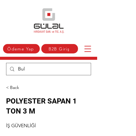
Ödeme Yap
B2B Giriş
< Back
POLYESTER SAPAN 1
TON 3 M
İŞ GÜVENLİĞİ