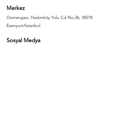
Merkez
Osmangazi, Hadımköy Yolu Cd No:26, 34518
Esenyurt/İstanbul
Sosyal Medya
444 85 25
info@gulal.com
Sorular
Teklif talepleri ve sorular için lütfen arayın:
0212 886 59 02
Facebook
Instagram
LinkedIn
Bize Ulaşın