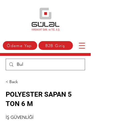
Ödeme Yap
B2B Giriş
< Back
POLYESTER SAPAN 5
TON 6 M
İŞ GÜVENLİĞİ