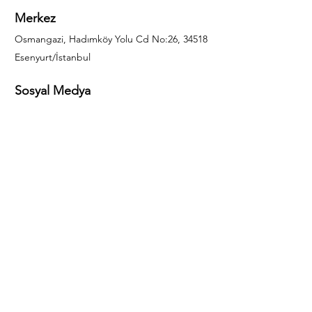
Merkez
Osmangazi, Hadımköy Yolu Cd No:26, 34518
Esenyurt/İstanbul
Sosyal Medya
444 85 25
info@gulal.com
Sorular
Teklif talepleri ve sorular için lütfen arayın:
0212 886 59 02
Facebook
Instagram
LinkedIn
Bize Ulaşın