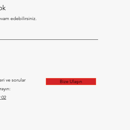
ok
evam edebilirsiniz.
eri ve sorular
Bize Ulaşın
rayın:
 02