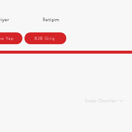
iyer
İletişim
e Yap
B2B Giriş
Sırala:
Önerilen