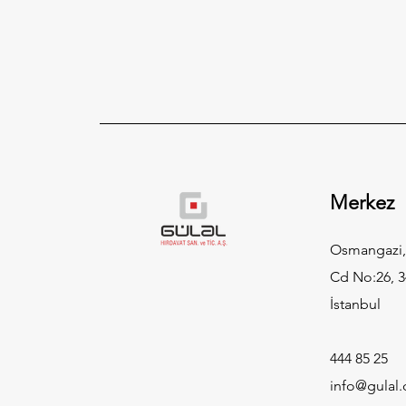
Merkez
Osmangazi,
Cd No:26, 3
İstanbul
444 85 25
info@gulal