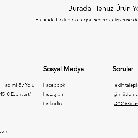
Burada Henüz Ürün Y
Bu arada farklı bir kategori seçerek alışverişe d
Sosyal Medya
Sorular
 Hadımköy Yolu
Facebook
Teklif talepl
4518 Esenyurt/
Instagram
için lütfen a
LinkedIn
0212 886 59
.com