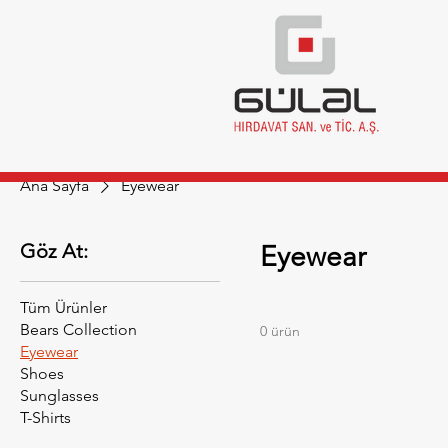
Ana Sayfa
Eyewear
Göz At:
Eyewear
Tüm Ürünler
Bears Collection
0 ürün
Eyewear
Shoes
Sunglasses
T-Shirts