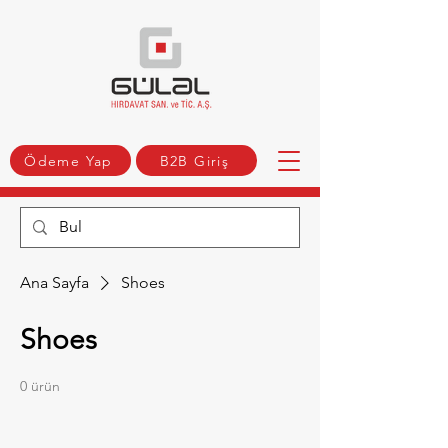
Ödeme Yap
B2B Giriş
Ana Sayfa
Shoes
Shoes
0 ürün